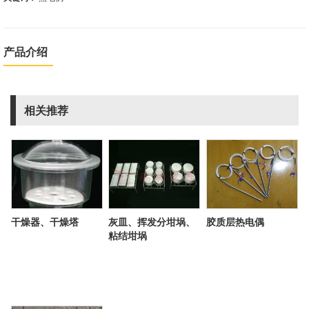
产品介绍
相关推荐
干燥器、干燥塔
灰皿、挥发分坩埚、
胶质层热电偶
粘结坩埚