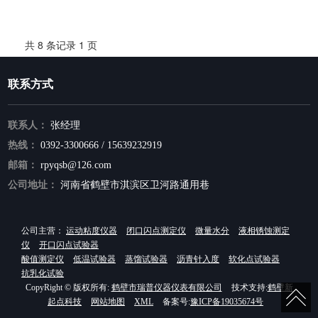
共 8 条记录 1 页
联系方式
联系人：
张经理
热线：
0392-3300666 / 15639232919
邮箱：
rpyqsb@126.com
公司地址：
河南省鹤壁市淇滨区卫河路通用巷
公司主营：
运动粘度仪器
闭口闪点测定仪
微量水分
液相锈蚀测定
仪
开口闪点试验器
酸值测定仪
低温试验器
蒸馏试验器
沥青针入度
软化点试验器
抗乳化试验
CopyRight © 版权所有:
鹤壁市瑞普仪器仪表有限公司
技术支持:
鹤壁新
起点科技
网站地图
XML
备案号:
豫ICP备19035674号