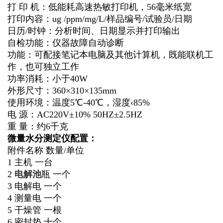
打 印 机：低能耗高速热敏打印机，56毫米纸宽
打印内容：ug /ppm/mg/L/样品编号/试验员/日期
日历/时钟：分析时间、日期显示并打印输出
自检功能：仪器故障自动诊断
功能：可配接笔记本电脑及其他计算机，既能联机工
作，也可独立工作
功率消耗：小于40W
外形尺寸：360×310×135mm
使用环境：温度5℃-40℃，湿度‹85%
电 源：AC220V±10% 50HZ±2.5HZ
重 量：约6千克
微量水分测定仪配置：
附件名称 数量/单位
1 主机 一台
2
电解池
瓶 一个
3 电解电 一个
4 测量电 一个
5 干燥管 一根
6 密封垫 十个